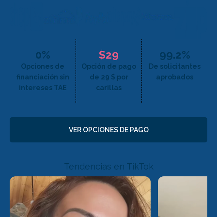
Pop On Bling
0%
$29
99.2%
Opciones de
Opción de pago
De solicitantes
Colmillos Pop On
financiación sin
de 29 $ por
aprobados
intereses TAE
carillas
VER OPCIONES DE PAGO
Tendencias en TikTok