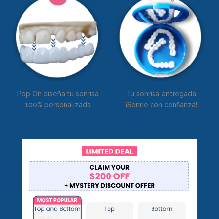
Pop On diseña tu sonrisa
Tu sonrisa entregada
100% personalizada
¡Sonríe con confianza!