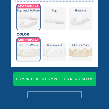
COMPRUEBE SI CUMPLE LOS REQUISITOS
¿Ya es candidato? Haz clic aquí