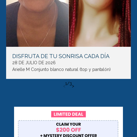
DISFRUTA DE TU SONRISA CADA DÍA
28 DE JULIO DE 2026
Arielle M Conjunto blanco natural (top y pantalón)
1
/
3
<
>