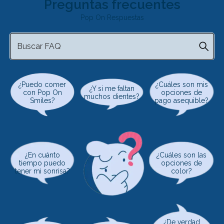
Preguntas frecuentes
Pop On Respuestas
¿Puedo comer
¿Cuáles son mis
¿Y si me faltan
con Pop On
opciones de
muchos dientes?
Smiles?
pago asequible?
¿En cuánto
¿Cuáles son las
tiempo puedo
opciones de
tener mi sonrisa?
color?
¿De verdad