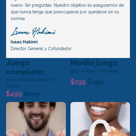
nuevo. Sin preguntas. Nuestro objetivo es asegurarnos de
que nunca tenga que preocuparse por quedarse sin su
sonrisa.
Isaac Hakimi
Director General y Cofundador
Juego
Medio juego
completo
Sólo arriba o sólo abajo
Incluye parte superior e
$299
$499
inferior
$499
$699