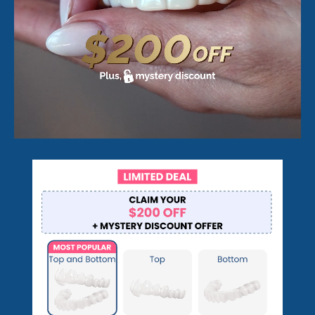
🆕Pop On Lip Balm™
Pop On Pro Pod™
Pop On Pouch™
Tiras blanqueadoras
Ultra Clean Bundle™
(Paquete ultralimpio)