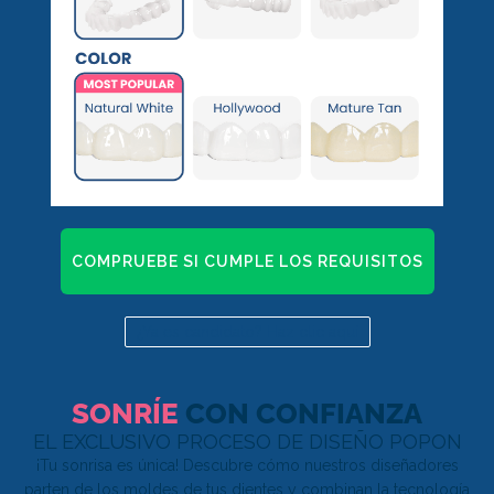
COMPRUEBE SI CUMPLE LOS REQUISITOS
¿Ya es candidato? Haz clic aquí
SONRÍE
CON CONFIANZA
EL EXCLUSIVO PROCESO DE DISEÑO POPON
¡Tu sonrisa es única! Descubre cómo nuestros diseñadores
parten de los moldes de tus dientes y combinan la tecnología