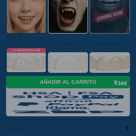
🆕Pop On Lip Balm™
COLOR
Pop On Pro Pod™
Blanco natural
Hollywood
Bronceado maduro
LO MÁS POPULAR
Pop On Pouch™
AÑADIR AL CARRITO
$349
Tiras blanqueadoras
Ultra Clean Bundle™
+
(Paquete ultralimpio)
Descripción