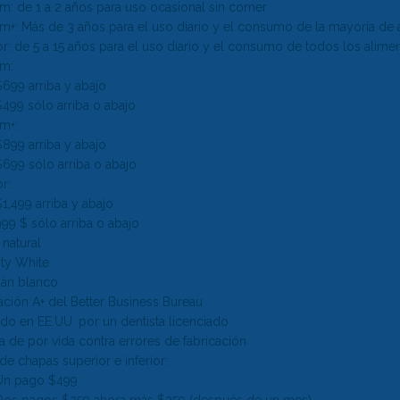
m: de 1 a 2 años para uso ocasional sin comer
m+: Más de 3 años para el uso diario y el consumo de la mayoría de 
r: de 5 a 15 años para el uso diario y el consumo de todos los alime
m:
$699 arriba y abajo
$499 sólo arriba o abajo
m+:
$899 arriba y abajo
$699 sólo arriba o abajo
r:
$1,499 arriba y abajo
999 $ sólo arriba o abajo
natural
ity White
án blanco
ación A+ del Better Business Bureau
do en EE.UU. por un dentista licenciado
a de por vida contra errores de fabricación
e chapas superior e inferior:
Un pago $499
Dos pagos $259 ahora más $259 (después de un mes)