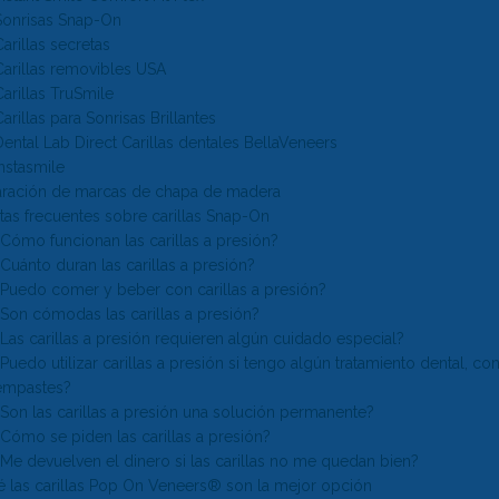
Sonrisas Snap-On
Carillas secretas
Carillas removibles USA
Carillas TruSmile
Carillas para Sonrisas Brillantes
Dental Lab Direct Carillas dentales BellaVeneers
Instasmile
ación de marcas de chapa de madera
tas frecuentes sobre carillas Snap-On
¿Cómo funcionan las carillas a presión?
¿Cuánto duran las carillas a presión?
¿Puedo comer y beber con carillas a presión?
¿Son cómodas las carillas a presión?
¿Las carillas a presión requieren algún cuidado especial?
¿Puedo utilizar carillas a presión si tengo algún tratamiento dental, 
empastes?
¿Son las carillas a presión una solución permanente?
¿Cómo se piden las carillas a presión?
¿Me devuelven el dinero si las carillas no me quedan bien?
é las carillas Pop On Veneers® son la mejor opción