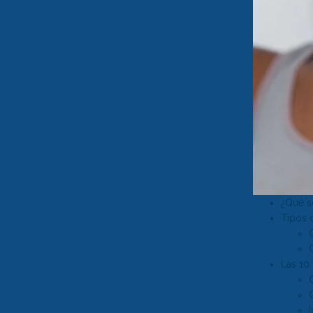
🆕Pop On Lip Balm™
Pop On Pro Pod™
Pop On Pouch™
¿Qué so
Tiras blanqueadoras
Tipos d
Las 10 
Ultra Clean Bundle™
(Paquete ultralimpio)