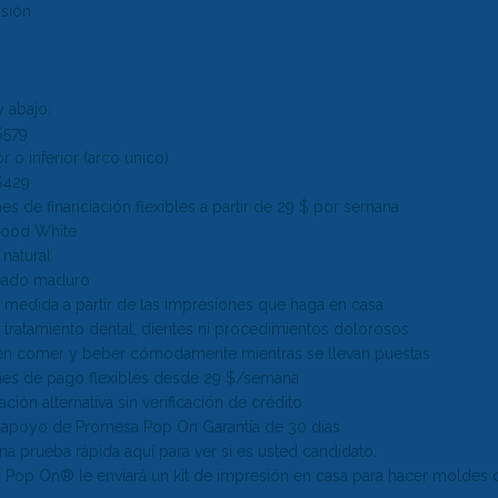
sión
y abajo:
$579
r o inferior (arco único)
$429
s de financiación flexibles
a partir de 29 $ por semana
ood White
natural
eado maduro
 medida a partir de las impresiones que haga en casa
 tratamiento dental,
dientes
ni procedimientos dolorosos.
en comer y beber cómodamente mientras se llevan puestas
es de pago flexibles
desde 29 $/semana
ación alternativa
sin verificación de crédito
 apoyo de
Promesa Pop On
Garantía de 30 días
na prueba rápida
aquí
para ver si es usted candidato.
as Pop On
®
le enviará un
kit de impresión en casa
para hacer moldes 