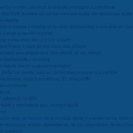
s
.
va los moldes utilizando la etiqueta prepagada suministrada.
as Pop On
®
diseñará sus carillas
personalizadas
con tecnología digital
ía experta.
rillas a medida
a medida
se enviarán directamente a su puerta en sól
si elige la opción urgente).
nte: oscila entre 800 y 5.000 dólares
lena
: Puede ir hasta 50.000 a 100.000 dólares
lizable para adaptarse al tono natural de sus dientes.
ón permanente y duradera
o natural con un acabado impecable
a
afeitar los dientes para las carillas
para preparar la superficie
madamente 24,99 $ por artículo (En Amazon
®
)
anco brillante
atural
l patentado sin BPA
ntable y remoldable para un mejor ajuste
nica
cios varían en función de la consulta dental y pueden oscilar entre mi
de dólares por arcada, dependiendo de sus necesidades de salud bu
m Superfino