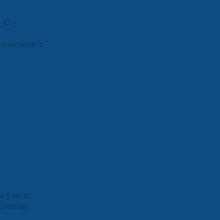
 3D y
o 2 semanas (1
l y varios
codental.