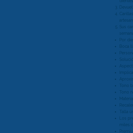
diente
Devuel
Carill
artesan
Sus ca
semana 
Por die
Boca l
Persona
Soluci
Aspect
Implic
Aproxi
Tono bl
Tono n
Materia
Recale
Talla ú
Los pre
miles 
Premiu