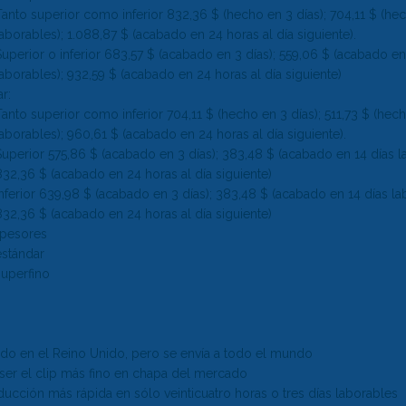
Tanto superior como inferior 832,36 $ (hecho en 3 días); 704,11 $ (he
laborables); 1.088,87 $ (acabado en 24 horas al día siguiente).
Superior o inferior 683,57 $ (acabado en 3 días); 559,06 $ (acabado en
laborables); 932,59 $ (acabado en 24 horas al día siguiente)
r:
Tanto superior como inferior 704,11 $ (hecho en 3 días); 511,73 $ (hec
laborables); 960,61 $ (acabado en 24 horas al día siguiente).
Superior 575,86 $ (acabado en 3 días); 383,48 $ (acabado en 14 días l
832,36 $ (acabado en 24 horas al día siguiente)
Inferior 639,98 $ (acabado en 3 días); 383,48 $ (acabado en 14 días la
832,36 $ (acabado en 24 horas al día siguiente)
pesores
estándar
superfino
ado en el Reino Unido, pero se envía a todo el mundo
ser el clip más fino en
chapa
del mercado
ucción más rápida en sólo veinticuatro horas o tres días laborables