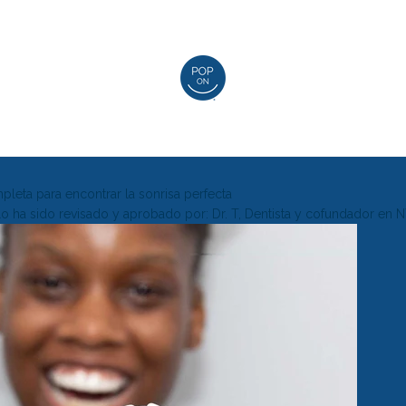
leta para encontrar la sonrisa perfecta
ulo ha sido revisado y aprobado por: Dr. T, Dentista y cofundador en 