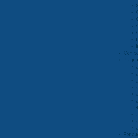
Pastillas de limpieza
Pop On
Espuma Fresca -
Compar
Pregun
Limpiador y
Blanqueador ☁️
Tarjeta regalo 💳
Estuche Pop On Clean &
Go
Por qu