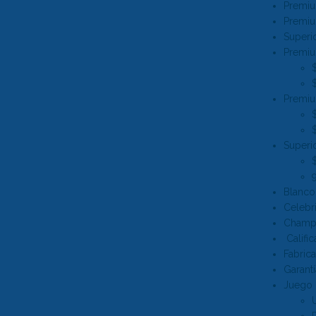
Premiu
Premiu
Superio
Premiu
Premiu
Superio
Blanco 
Celebr
Champ
Calific
Fabrica
Garantí
Juego d