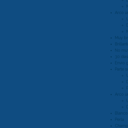
Arco ún
Muy bri
Brillan
No muy
30 días
Envío g
Parte s
Arco ún
Blanco 
Perla
Cham