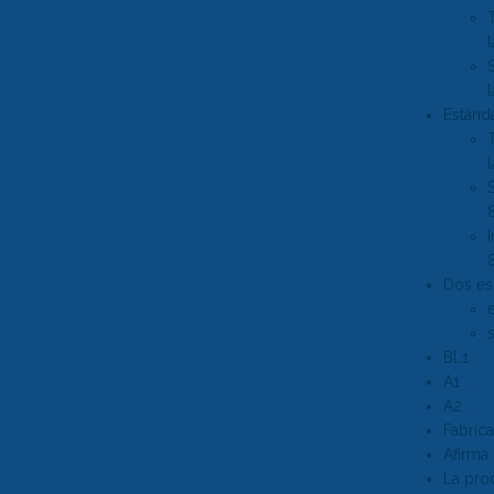
Estánda
Dos es
BL1
A1
A2
Fabric
Afirma 
La prod