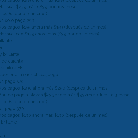
Mensual $239 más ( $99 por tres meses)
ico (superior o inferior):
Un solo pago 299
Dos pagos $159 ahora más $159 (después de un mes)
Mensualidad $139 ahora más ($99 por dos meses)
llante
te
 brillante
 de garantía
ratuito a EE.UU.
uperior e inferior
chapa
juego:
Un pago 570
Dos pagos $290 ahora más $290 (después de un mes)
Plan de pago a plazos $295 ahora más $99/mes (durante 3 meses)
ico (superior o inferior):
Un pago 370
Dos pagos $190 ahora más $190 (después de un mes)
brillante
pán