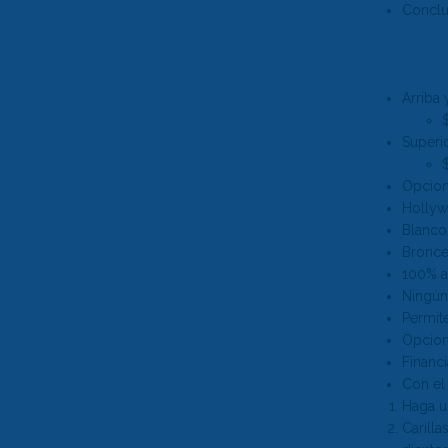
Conclu
Pop On Bling
Arriba 
Superio
Colmillos Pop On
Opcione
Hollyw
Blanco 
Bronc
100% a
Ningún
Permit
Opcion
Financi
Con el
Haga u
Carill