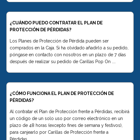
Pastillas de limpieza
¿CUÁNDO PUEDO CONTRATAR EL PLAN DE
Pop On
PROTECCIÓN DE PÉRDIDAS?
Los Planes de Protección de Pérdida pueden ser
comprados en la Caja. Si ha olvidado añadirlo a su pedido,
Espuma Fresca -
póngase en contacto con nosotros en un plazo de 7 días
Limpiador y
después de realizar su pedido de Carillas Pop On ....
Blanqueador ☁️
¿CÓMO FUNCIONA EL PLAN DE PROTECCIÓN DE
Tarjeta regalo 💳
PÉRDIDAS?
Al contratar el Plan de Protección frente a Pérdidas, recibirá
un código de un solo uso por correo electrónico en un
Estuche Pop On Clean &
plazo de 48 horas (excepto fines de semana y festivos),
Go
para canjearlo por Carillas de Protección frente a
Pérdidas.....