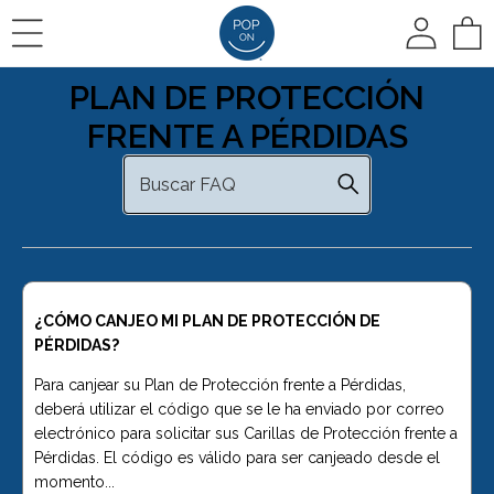
To
PLAN DE PROTECCIÓN
🛍️ VER TODOS LOS
RESEÑAS
CÓMO FUNCIONA
FRENTE A PÉRDIDAS
PRODUCTOS
RESEÑAS FOTOGRÁFICAS
CÓMO FUNCIONA
Carillas Pop On
VIDEORREVISIONES
ELECCIÓN DEL COLOR
¿CÓMO CANJEO MI PLAN DE PROTECCIÓN DE
Carillas de repuesto
PÉRDIDAS?
IMPRESIONES EN CASA
Para canjear su Plan de Protección frente a Pérdidas,
deberá utilizar el código que se le ha enviado por correo
🆕 Pop On Oral Mist™
electrónico para solicitar sus Carillas de Protección frente a
Pérdidas. El código es válido para ser canjeado desde el
OPCIÓN RÁPIDA
momento...