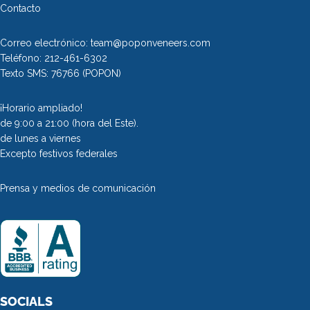
Contacto
Pastillas de limpieza
Correo electrónico:
team@poponveneers.com
Pop On
Teléfono:
212-461-6302
Texto SMS:
76766
(POPON)
¡Horario ampliado!
Espuma Fresca -
de 9:00 a 21:00 (hora del Este).
Limpiador y
de lunes a viernes
Excepto festivos federales
Blanqueador ☁️
Prensa y medios de comunicación
Tarjeta regalo 💳
Estuche Pop On Clean &
Go
SOCIALS